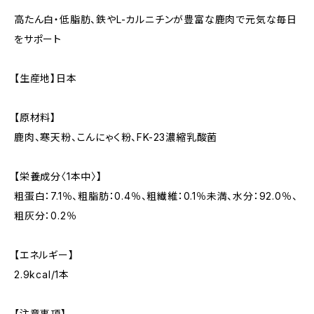
高たん白・低脂肪、鉄やL-カルニチンが豊富な鹿肉で元気な毎日
をサポート
【生産地】日本
【原材料】
鹿肉、寒天粉、こんにゃく粉、FK-23濃縮乳酸菌
【栄養成分〈1本中〉】
粗蛋白：7.1％、粗脂肪：0.4％、粗繊維：0.1％未満、水分：92.0％、
粗灰分：0.2％
【エネルギー】
2.9kcal/1本
【注意事項】