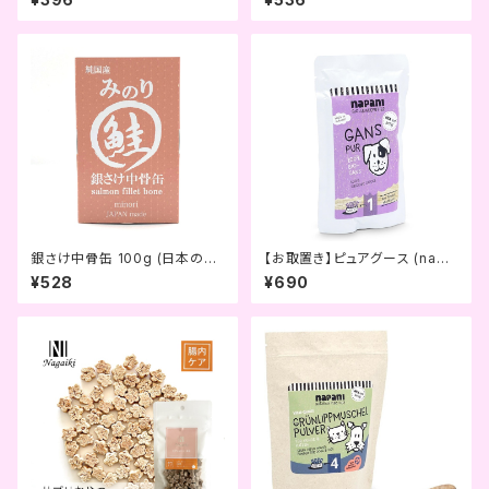
銀さけ中骨缶 100g (日本のみ
【お取置き】ピュアグース (napa
のり)
ni)
¥528
¥690