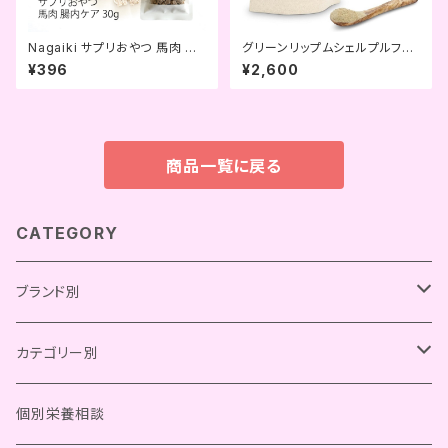
Nagaiki サプリおやつ 馬肉 腸
グリーンリップムシェルプルファ
内ケア (OCファーム)
ー 緑イ貝パウダー (napani)
¥396
¥2,600
商品一覧に戻る
CATEGORY
ブランド別
Chay Gohan
カテゴリー別
Bistro Chay
OCファーム
総合栄養食
個別栄養相談