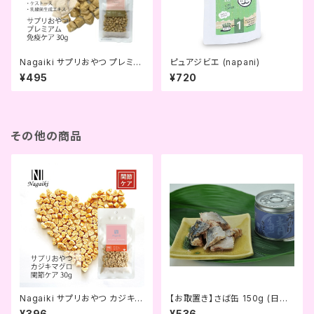
Nagaiki サプリおやつ プレミア
ピュアジビエ (napani)
ム カジキマグロ 免疫ケア 30ｇ
¥495
¥720
(OCファーム)
その他の商品
Nagaiki サプリおやつ カジキマ
【お取置き】さば缶 150g (日本
グロ 関節ケア (OCファーム)
のみのり)
¥396
¥536