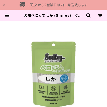
ご注文から2営業日以内に発送致します
犬用ペロッて しか (Smiley) | Cha
y Gohan