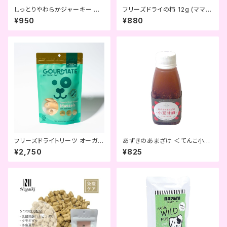
しっとりやわらかジャーキー ふ
フリーズドライの柿 12g (ママク
っくらうなぎ (きなり)
ック)
¥950
¥880
フリーズドライトリーツ オーガニ
あずきのあまざけ ＜てんこ小豆
ック緑イ貝 (GOURMATE)
甘酒＞ (komachi-na-)
¥2,750
¥825