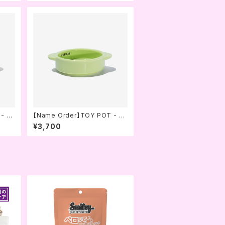
- B
【Name Order】TOY POT - B
DOG)
ABY GREEN (BRIDGE.DOG)
¥3,700