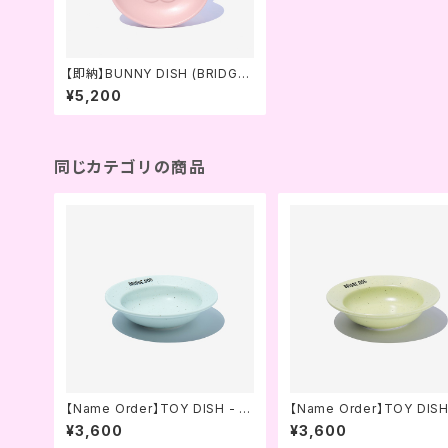
【即納】BUNNY DISH (BRIDGE.
DOG)
¥5,200
同じカテゴリの商品
【Name Order】TOY DISH - C
【Name Order】TOY DISH
OOKIE AND MINT SEMI MAT
OOKIE AND GREEN SEM
¥3,600
¥3,600
T (BRIDGE.DOG)
TT (BRIDGE.DOG)