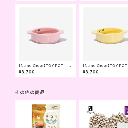
【Name Order】TOY POT - B
【Name Order】TOY POT 
ABY PINK (BRIDGE.DOG)
ABY YELLOW (BRIDGE.
¥3,700
¥3,700
その他の商品