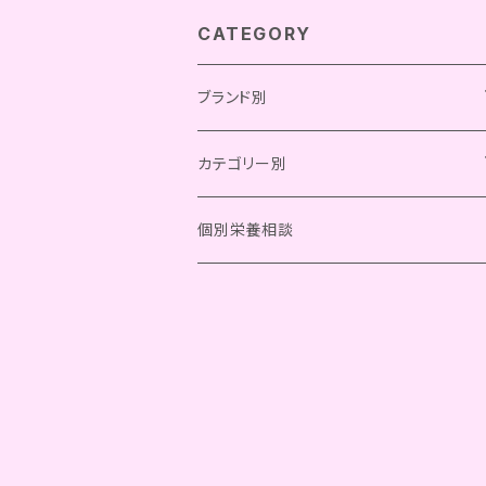
CATEGORY
ブランド別
Chay Gohan
カテゴリー別
Bistro Chay
OCファーム
総合栄養食
個別栄養相談
Kitchen Chay
フリーズドライ
きなり
一般食
レトルト
フリーズドライ
komachi-na-
グッズ
その他
レトルト
meal coaster
SILK FULL
その他
meal table