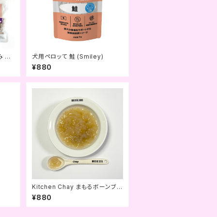
み 目
犬用ペロッて 鮭 (Smiley)
¥880
Kitchen Chay まもるボーンブロ
ス〈免疫ケア〉 (Chay Gohan)
¥880