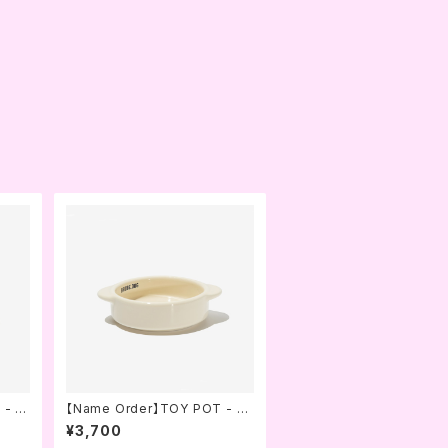
 - C
【Name Order】TOY POT - B
I MA
ABY CREAM (BRIDGE.DOG)
¥3,700