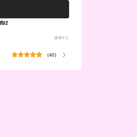
向け
通報する
(40)