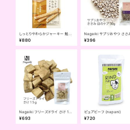
しっとりやわらかジャーキー 鮭
Nagaiki サプリおやつ ささ
(きなり)
のケア (OCファーム)
¥880
¥396
Nagaiki フリーズドライ さけ 15
ピュアビーフ (napani)
ｇ (OCファーム)
¥693
¥720