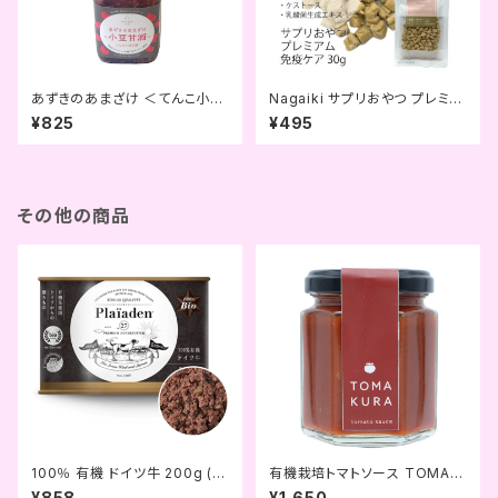
あずきのあまざけ ＜てんこ小豆
Nagaiki サプリおやつ プレミア
甘酒＞ (komachi-na-)
ム カジキマグロ 免疫ケア 30ｇ
¥825
¥495
(OCファーム)
その他の商品
100％ 有機 ドイツ牛 200g (Pl
有機栽培トマトソース TOMAK
aiaden)
URA (komachi-na-)
¥858
¥1,650