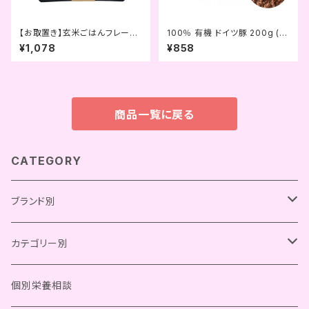
【お取置き】玄米ごはんフレーク
100％ 有機 ドイツ豚 200g (Pl
(whitefox)
aiaden)
¥1,078
¥858
商品一覧に戻る
CATEGORY
ブランド別
Chay Gohan
カテゴリー別
Bistro Chay
OCファーム
総合栄養食
個別栄養相談