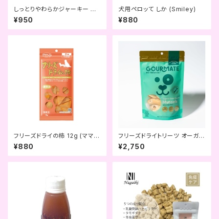
しっとりやわらかジャーキー ふ
犬用ペロッて しか (Smiley)
っくらうなぎ (きなり)
¥950
¥880
フリーズドライの柿 12g (ママク
フリーズドライトリーツ オーガニ
ック)
ック緑イ貝 (GOURMATE)
¥880
¥2,750