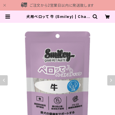
ご注文から2営業日以内に発送致します
犬用ペロッて 牛 (Smiley) | Chay
Gohan