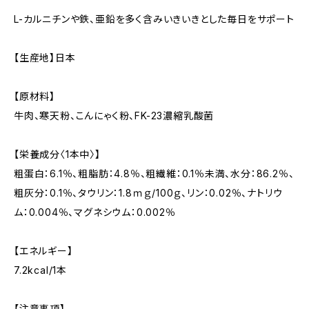
L-カルニチンや鉄、亜鉛を多く含みいきいきとした毎日をサポート
【生産地】日本
【原材料】
牛肉、寒天粉、こんにゃく粉、FK-23濃縮乳酸菌
【栄養成分〈1本中〉】
粗蛋白：6.1％、粗脂肪：4.8％、粗繊維：0.1％未満、水分：86.2％、
粗灰分：0.1％、タウリン：1.8ｍｇ/100ｇ、リン：0.02％、ナトリウ
ム：0.004％、マグネシウム：0.002％
【エネルギー】
7.2kcal/1本
【注意事項】