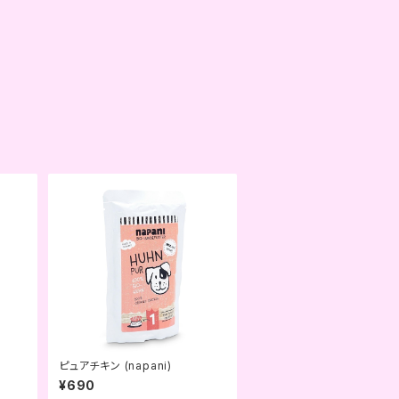
ピュアチキン (napani)
¥690