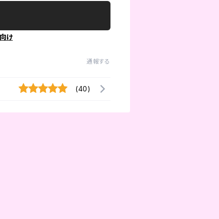
向け
通報する
(40)