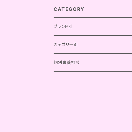
CATEGORY
ブランド別
Chay Gohan
カテゴリー別
Bistro Chay
OCファーム
総合栄養食
個別栄養相談
Kitchen Chay
フリーズドライ
きなり
一般食
レトルト
フリーズドライ
komachi-na-
グッズ
その他
レトルト
meal coaster
SILK FULL
その他
meal table