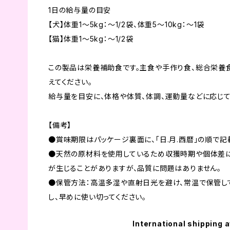
1日の給与量の目安
【犬】体重1～5kg：～1/2袋、体重5～10kg：～1袋
【猫】体重1～5kg：～1/2袋
この製品は栄養補助食です。主食や手作り食、総合栄養
えてください。
給与量を目安に、体格や体質、体調、運動量などに応じて
【備考】
●賞味期限はパッケージ裏面に、「日.月.西暦」の順で記
●天然の原材料を使用しているため収獲時期や個体差に
が生じることがありますが、品質に問題はありません。
●保管方法：高温多湿や直射日光を避け、常温で保管し
し、早めに使い切ってください。
International shipping a