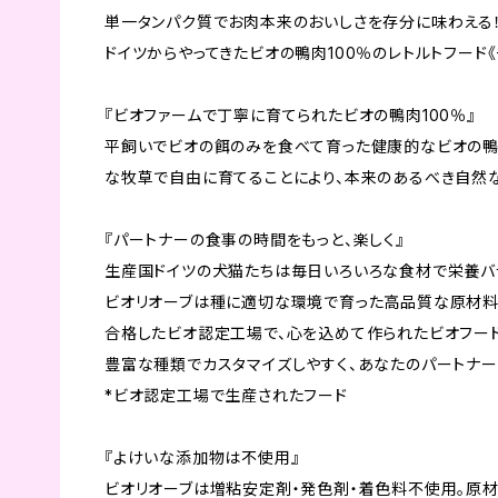
単一タンパク質でお肉本来のおいしさを存分に味わえる
ドイツからやってきたビオの鴨肉100％のレトルトフード
『ビオファームで丁寧に育てられたビオの鴨肉100％』
平飼いでビオの餌のみを食べて育った健康的なビオの鴨肉
な牧草で自由に育てることにより、本来のあるべき自然
『パートナーの食事の時間をもっと、楽しく』
生産国ドイツの犬猫たちは毎日いろいろな食材で栄養バ
ビオリオーブは種に適切な環境で育った高品質な原材料
合格したビオ認定工場で、心を込めて作られたビオフード
豊富な種類でカスタマイズしやすく、あなたのパートナー
*ビオ認定工場で生産されたフード
『よけいな添加物は不使用』
ビオリオーブは増粘安定剤・発色剤・着色料不使用。原