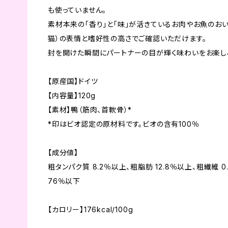
も使っていません。
素材本来の「香り」と「味」が活きているお肉やお魚のおい
猫）の表情と嗜好性の高さでご確認いただけます。
封を開けた瞬間にパートナーの目が輝く味わいをお楽し
【原産国】ドイツ
【内容量】120g
【素材】鴨（筋肉、首軟骨）*
*印はビオ認定の原材料です。ビオの含有100％
【成分値】
粗タンパク質 8.2％以上、粗脂肪 12.8％以上、粗繊維 0
76％以下
【カロリー】176kcal/100g