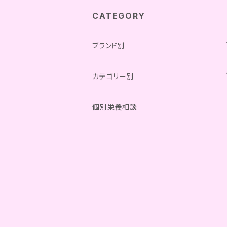
CATEGORY
ブランド別
Chay Gohan
カテゴリー別
Bistro Chay
OCファーム
総合栄養食
個別栄養相談
Kitchen Chay
フリーズドライ
きなり
一般食
レトルト
フリーズドライ
komachi-na-
グッズ
その他
レトルト
meal coaster
SILK FULL
その他
meal table