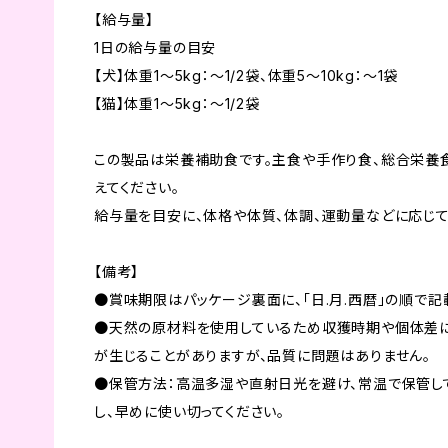
【給与量】
1日の給与量の目安
【犬】体重1～5kg：～1/2袋、体重5～10kg：～1袋
【猫】体重1～5kg：～1/2袋
この製品は栄養補助食です。主食や手作り食、総合栄養
えてください。
給与量を目安に、体格や体質、体調、運動量などに応じて
【備考】
●賞味期限はパッケージ裏面に、「日.月.西暦」の順で記
●天然の原材料を使用しているため収獲時期や個体差に
が生じることがありますが、品質に問題はありません。
●保管方法：高温多湿や直射日光を避け、常温で保管し
し、早めに使い切ってください。