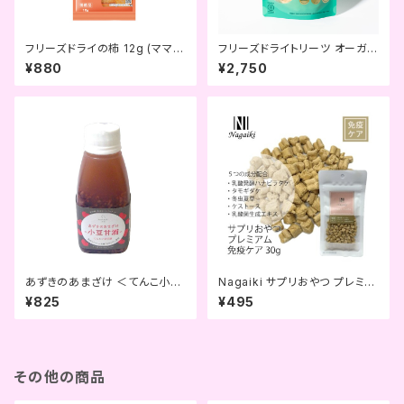
フリーズドライの柿 12g (ママク
フリーズドライトリーツ オーガニ
ック)
ック緑イ貝 (GOURMATE)
¥880
¥2,750
あずきのあまざけ ＜てんこ小豆
Nagaiki サプリおやつ プレミア
甘酒＞ (komachi-na-)
ム カジキマグロ 免疫ケア 30ｇ
¥825
¥495
(OCファーム)
その他の商品