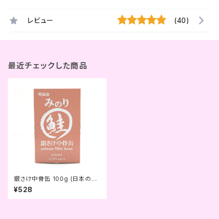
レビュー
(40)
最近チェックした商品
銀さけ中骨缶 100g (日本のみ
のり)
¥528