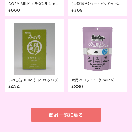
COZY MILK カラダシルクin (S
【お取置き】ハートビッチュ ベリ
ILKFULL)
ーみっくす～苺・クランベリー・
¥660
¥369
ブルーベリー〜 ( OCファーム )
いわし缶 150g (日本のみのり)
犬用ペロッて 牛 (Smiley)
¥424
¥880
商品一覧に戻る