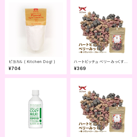
ピヨカル ( Kitchen Dog! )
ハートビッチュ ベリーみっくす～
苺・クランベリー・ブルーベリ
¥704
¥369
ー〜 ( OCファーム )