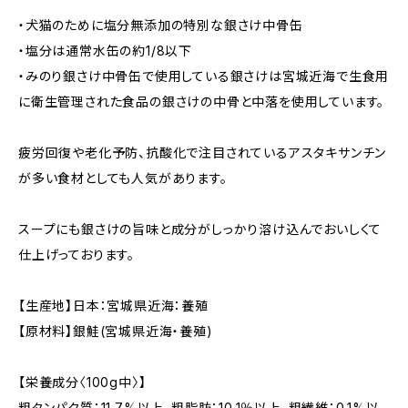
・犬猫のために塩分無添加の特別な銀さけ中骨缶
・塩分は通常水缶の約1/8以下
・みのり銀さけ中骨缶で使用している銀さけは宮城近海で生食用
に衛生管理された食品の銀さけの中骨と中落を使用しています。
疲労回復や老化予防、抗酸化で注目されているアスタキサンチン
が多い食材としても人気があります。
スープにも銀さけの旨味と成分がしっかり溶け込んでおいしくて
仕上げっております。
【生産地】日本：宮城県近海：養殖
【原材料】銀鮭(宮城県近海・養殖)
【栄養成分〈100g中〉】
粗タンパク質：11.7%以上、粗脂肪：10.1％以上、粗繊維：0.1%以