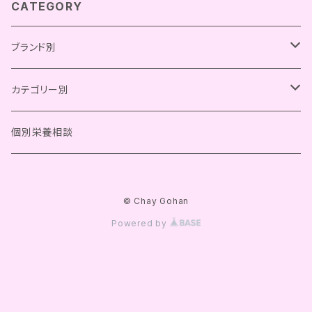
CATEGORY
ブランド別
Chay Gohan
カテゴリー別
Bistro Chay
OCファーム
総合栄養食
個別栄養相談
Kitchen Chay
フリーズドライ
きなり
一般食
© Chay Gohan
レトルト
フリーズドライ
komachi-na-
グッズ
Powered by
その他
レトルト
meal coaster
SILK FULL
その他
meal table
white fox